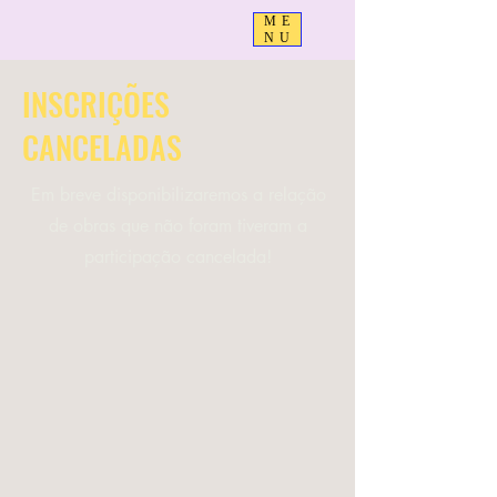
ME
NU
INSCRIÇÕES
CANCELADAS
Em breve disponibilizaremos a relação
de obras que não foram tiveram a
participação cancelada!