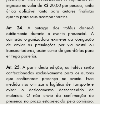
ingresso no valor de R$ 20,00 por pessoa, tarifa
única aplicável tanto para autores finalistas
quanto para seus acompanhantes.
Art. 24.
A outorga dos troféus dar-se-á
estritamente durante o evento presencial. A
comissão organizadora exime-se da obrigação
de enviar as premiações por via postal ou
transportadoras, assim como de guardá-las para
entrega posterior.
Art. 25.
A partir desta edição, os troféus serão
confeccionados exclusivamente para os autores
que confirmarem presença no evento. Essa
medida visa otimizar a logística de transporte e
evitar o deslocamento desnecessário de
materiais. O não envio da confirmação de
presença no prazo estabelecido pela comissão,
resultará na não confecção do troféu, sem direito
a reclamações posteriores.
Art. 26.
A retirada do troféu durante a cerimônia
é restrita ao próprio autor finalista ou ao seu
representante legal, desde que devidamente