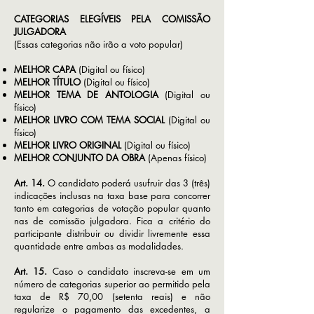
CATEGORIAS ELEGÍVEIS PELA COMISSÃO
JULGADORA
(Essas categorias não irão a voto popular)
MELHOR CAPA
(Digital ou físico)
MELHOR TÍTULO
(Digital ou físico)
MELHOR TEMA DE ANTOLOGIA
(Digital ou
físico)
MELHOR LIVRO COM TEMA SOCIAL
(Digital ou
físico)
MELHOR LIVRO ORIGINAL
(Digital ou físico)
MELHOR CONJUNTO DA OBRA
(Apenas físico)
Art. 14.
O candidato poderá usufruir das 3 (três)
indicações inclusas na taxa base para concorrer
tanto em categorias de votação popular quanto
nas de comissão julgadora. Fica a critério do
participante distribuir ou dividir livremente essa
quantidade entre ambas as modalidades.
Art. 15.
Caso o candidato inscreva-se em um
número de categorias superior ao permitido pela
taxa de R$ 70,00 (setenta reais) e não
regularize o pagamento das excedentes, a