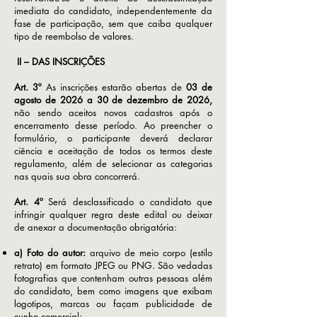
imediata do candidato, independentemente da
fase de participação, sem que caiba qualquer
tipo de reembolso de valores.
II – DAS INSCRIÇÕES
Art. 3º
As inscrições estarão abertas de
03 de
agosto de 2026 a 30 de dezembro de 2026,
não sendo aceitos novos cadastros após o
encerramento desse período. Ao preencher o
formulário, o participante deverá declarar
ciência e aceitação de todos os termos deste
regulamento, além de selecionar as categorias
nas quais sua obra concorrerá.
Art. 4º
Será desclassificado o candidato que
infringir qualquer regra deste edital ou deixar
de anexar a documentação obrigatória:
a) Foto do autor:
arquivo de meio corpo (estilo
retrato) em formato JPEG ou PNG. São vedadas
fotografias que contenham outras pessoas além
do candidato, bem como imagens que exibam
logotipos, marcas ou façam publicidade de
cunho comercial;