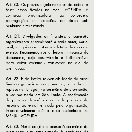
Art. 20.
Os prazos regulamentares de todas as
fases estão fixados no menu AGENDA. A
comissão organizadora não concederá
prorrogações ou exceções de datas sob
nenhuma circunstância.
Art. 21.
Divulgados os finalistas, a comissão
organizadora encaminhará a cada autor, por e-
mail, um guia com instruções detalhadas sobre o
evento. Recomendamos a leitura minuciosa do
documento, cuja observância é indispensável
para evitar eventuais transtornos no dia da
premiação.
Art. 22.
É de inteira responsabilidade do autor
finalista garantir a sua presença, ou a de um
representante legal, na cerimônia de premiação,
a ser realizada em São Paulo. A confirmação
de presença deverá ser realizada por meio de
resposta ao e-mail enviado pela organização,
impreterivelmente até a data estipulada no
MENU - AGENDA.
Art. 23.
Nesta edição, o acesso à cerimônia de
premiação está condicionado à aquisição de