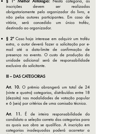
§ 1º Melhor Antologia:
Nesta categoria, as
inscrições devem ser realizadas
obrigatoriamente pelo organizador do livro, e
não pelos autores participantes. Em caso de
vitória, será concedido um único troféu,
destinado ao organizador.
§ 2º
Caso haja interesse em adquirir um troféu
extra, o autor deverá fazer a solicitação por e-
mail até a data-limite de confirmação de
presença no evento. O custo de produção da
unidade adicional será de responsabilidade
exclusiva do solicitante.
III – DAS CATEGORIAS
Art. 10.
O prêmio abrangerá um total de 24
(vinte e quatro) categorias, distribuídas entre 18
(dezoito) nas modalidades de votação popular
e 6 (seis) por critérios de uma comissão técnica.
Art. 11.
É de inteira responsabilidade do
candidato a seleção correta das categorias para
as quais sua obra se qualifica. A inscrição em
categorias inadequadas poderá acarretar a