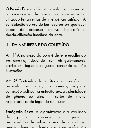
O Prêmio Ecos da Literatura veda expressamente
a participação de obras cuja criação tenha
utilizado ferramentas de inteligência artificial. A
constatação do uso de tais recursos em qualquer
etapa do processo criativo implicará a
desclassificação imediata da obra.
​ I – DA NATUREZA E DO CONTEÚDO
Art. 1º
A natureza da obra é de livre escolha do
participante, devendo ser obrigatoriamente
escrita em língua portuguesa, contendo ou não
ilustrações.
Art. 2º
Conteúdos de caráter discriminatório —
baseados em raça, cor, crença, religião,
convicção política, orientação sexual, identidade
de gênero ou afins — serão de inteira
responsabilidade legal de seu autor.
Parágrafo único.
A organização e a comissão
do prêmio eximem-se de qualquer
responsabilidade sobre o teor de tais obras,
reservando-se o direito de desclassificação