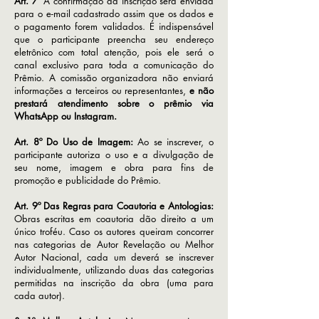
Art. 7º
A confirmação da inscrição será enviada
para o e-mail cadastrado assim que os dados e
o pagamento forem validados. É indispensável
que o participante preencha seu endereço
eletrônico com total atenção, pois ele será o
canal exclusivo para toda a comunicação do
Prêmio. A comissão organizadora não enviará
informações a terceiros ou representantes,
e não
prestará atendimento sobre o prêmio via
WhatsApp ou Instagram.
Art. 8º
Do Uso de Imagem:
Ao se inscrever, o
participante autoriza o uso e a divulgação de
seu nome, imagem e obra para fins de
promoção e publicidade do Prêmio.
Art. 9º Das Regras para Coautoria e Antologias:
Obras escritas em coautoria dão direito a um
único troféu. Caso os autores queiram concorrer
nas categorias de Autor Revelação ou Melhor
Autor Nacional, cada um deverá se inscrever
individualmente, utilizando duas das categorias
permitidas na inscrição da obra (uma para
cada autor).